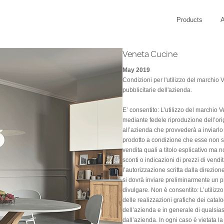
Products
A
Veneta Cucine
May 2019
Condizioni per l'utilizzo del marchio
pubblicitarie dell'azienda.
E’ consentito: L’utilizzo del marchio 
mediante fedele riproduzione dell’ori
all’azienda che provvederà a inviarlo 
prodotto a condizione che esse non si
vendita quali a titolo esplicativo ma n
sconti o indicazioni di prezzi di vend
l’autorizzazione scritta dalla direzio
si dovrà inviare preliminarmente un p
divulgare. Non è consentito: L’utilizzo
delle realizzazioni grafiche dei catalogh
dell’azienda e in generale di qualsiasi
dall’azienda. In ogni caso è vietata l